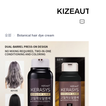
Home
全部
Botanical hair dye cream
Shampoo
Conditioner
hair mud
Perm cream