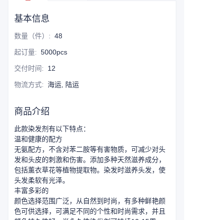
基本信息
数量（件）
:
48
起订量
:
5000pcs
交付时间
:
12
物流方式
:
海运, 陆运
商品介绍
此款染发剂有以下特点：
温和健康的配方
无氨配方，不含对苯二胺等有害物质，可减少对头
发和头皮的刺激和伤害。添加多种天然滋养成分，
包括薰衣草花等植物提取物。染发时滋养头发，使
头发柔软有光泽。
丰富多彩的
颜色选择范围广泛，从自然到时尚，有多种鲜艳颜
色可供选择，可满足不同的个性和时尚需求，并且