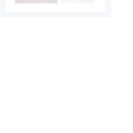
Leave your
CN
information and
we will contact you.
name
company
mail