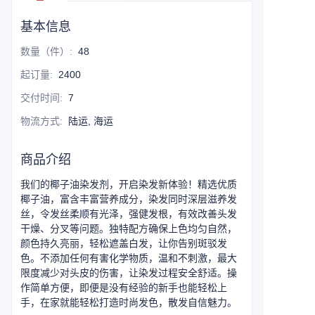
基本信息
数量（件）
:
48
起订量
:
2400
交付时间
:
7
物流方式
:
陆运, 海运
商品介绍
我们的椰子油染发剂，开启染发新体验！精选优质
椰子油，富含丰富营养成分，染发同时深层滋养发
丝，令发丝柔顺有光泽，强健发根，有效改善头发
干燥、分叉等问题。独特配方确保上色均匀自然，
颜色持久亮丽，轻松遮盖白发，让你告别斑驳发
色。不添加任何有害化学物质，温和不刺激，最大
限度减少对头皮的伤害，让染发过程安全舒适。操
作简单方便，即便是没有经验的新手也能轻松上
手，在家就能轻松打造时尚发色，散发自信魅力。