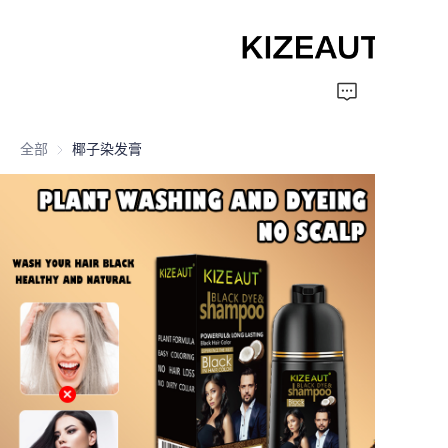
Home
全部
椰子染发膏
Shampoo
Conditioner
hair mud
Perm cream