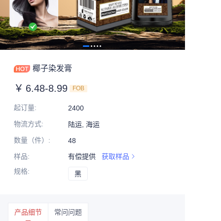
椰子染发膏
￥
6.48-8.99
FOB
起订量
:
2400
物流方式
:
陆运, 海运
数量（件）
:
48
样品
:
有偿提供
获取样品
规格
:
黑
黑
产品细节
常问问题