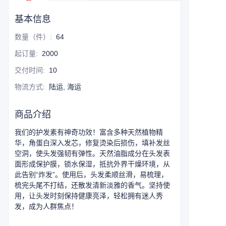
基本信息
数量（件）
:
64
起订量
:
2000
交付时间
:
10
物流方式
:
陆运, 海运
商品介绍
我们的护发素有神奇功效！富含多种天然植物精
华，角蛋白深入发芯，修复烫染后损伤，填补发丝
空洞，使头发强韧有弹性。天然油脂成分在头发表
面形成保护膜，锁水保湿，抵抗外界干燥环境，从
此告别“炸发”。使用后，头发柔顺丝滑，易梳理，
梳完头尾不打结，还散发清新淡雅的香气。坚持使
用，让头发时刻保持健康亮泽，轻松拥有迷人秀
发，成为人群焦点！