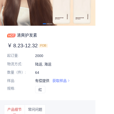
清爽护发素
￥
8.23-12.32
FOB
起订量
:
2000
物流方式
:
陆运, 海运
数量（件）
:
64
样品
:
有偿提供
获取样品
规格
:
红
红
产品细节
常问问题