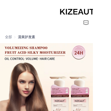
Home
全部
清爽护发素
Shampoo
Conditioner
hair mud
Perm cream