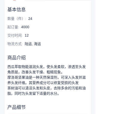
基本信息
数量（件）
:
24
起订量
:
4000
交付时间
:
12
物流方式
:
陆运, 海运
商品介绍
西瓜萃取物能滋润头发，使头发柔软，渗透至头发
角质层，改善头发干燥、粗糙现象。
摩洛哥坚果油是一种天然保湿剂，可深入头发并滋
养头发纤维。其营养成分可以修复受损的头发
茶树油可以清洁头发和头皮，去除多余的污垢和油
脂，同时为头发留下适量的水分。
产品细节