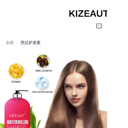
Home
全部
西瓜护发素
Shampoo
Conditioner
hair mud
Perm cream