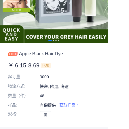
Apple Black Hair Dye
￥
6.15-8.69
FOB
起订量
:
3000
物流方式
:
快递, 陆运, 海运
数量（件）
:
48
样品
:
有偿提供
获取样品
规格
:
黑
黑