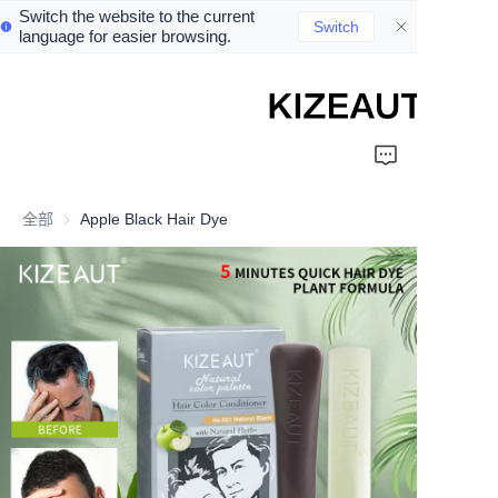
Switch the website to the current
Switch
language for easier browsing.
Home
Shampoo
全部
Apple Black Hair Dye
Conditioner
hair mud
Perm cream