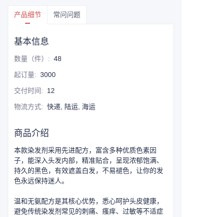
产品细节
常问问题
基本信息
数量（件）
:
48
起订量
:
3000
交付时间
:
12
物流方式
:
快递, 陆运, 海运
商品介绍
本款染发剂采用先进配方，富含多种优质色素因
子，能深入头发内部，精准贴合，呈现浓郁饱满、
持久的黑色，有效遮盖白发，不易褪色，让你的发
色永远保持迷人。
温和无氨配方是其核心优势，悉心呵护头皮健康，
避免传统染发剂常见的刺痛、瘙痒、过敏等不适症