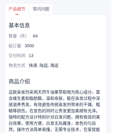
产品细节
常问问题
基本信息
数量（件）
:
64
起订量
:
3000
交付时间
:
13
物流方式
:
快递, 陆运, 海运
商品介绍
这款染发剂采用天然牛油果萃取物为核心成分，富
含维生素和脂肪酸，温和亲肤，能在染发过程中深
层滋养秀发，有效避免传统染发剂带来的干燥、粗
糙等损伤，在变色的同时让秀发更加柔顺有光泽。
独特的配方设计特别针对白发问题，拥有极佳的美
白效果，使用方便，白发无处藏身，发色均匀自
然。操作方法简单易懂，无需专业技术，在家就能