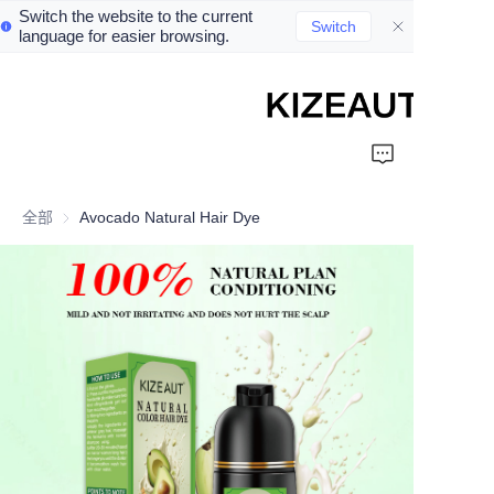
Switch the website to the current
Switch
language for easier browsing.
Home
Shampoo
全部
Avocado Natural Hair Dye
Conditioner
hair mud
Perm cream