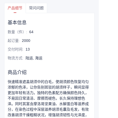
产品细节
常问问题
基本信息
数量（件）
:
64
起订量
:
2000
交付时间
:
13
物流方式
:
陆运, 海运
商品介绍
快速精准遮盖胡须中的白毛，使胡须颜色恢复均匀
浓郁的色泽，让你告别斑驳的胡须样子，瞬间显得
更加年轻有活力。独特的色素配方确保颜色持久，
不易因日常清洁、摩擦而褪色，长久保持理想色
泽。同时其富含摩洛哥坚果油、水解蛋白等滋养成
分，在染色过程中深层滋养胡须毛囊及毛发，有效
改善胡须干燥粗糙状况，增强胡须韧性与光泽度，