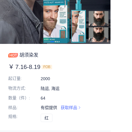
胡须染发
￥
7.16-8.19
FOB
起订量
:
2000
物流方式
:
陆运, 海运
数量（件）
:
64
样品
:
有偿提供
获取样品
规格
:
红
红