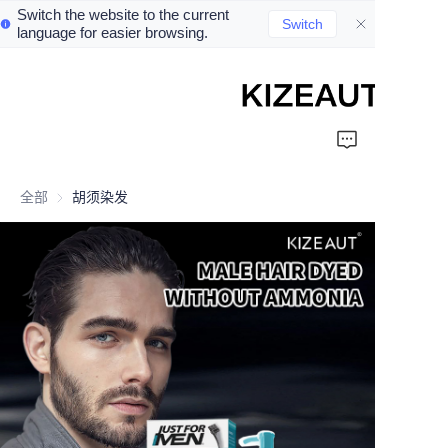
Switch the website to the current
Switch
language for easier browsing.
Home
Shampoo
全部
胡须染发
Conditioner
hair mud
Perm cream