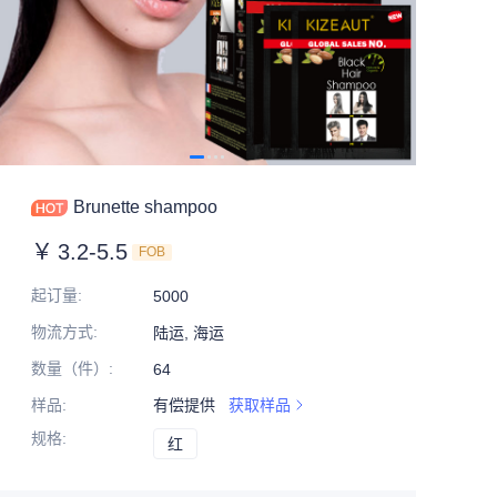
Brunette shampoo
￥
3.2-5.5
FOB
起订量
:
5000
物流方式
:
陆运, 海运
数量（件）
:
64
样品
:
有偿提供
获取样品
规格
:
红
红