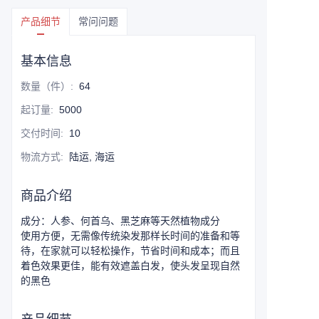
产品细节
常问问题
基本信息
数量（件）
:
64
起订量
:
5000
交付时间
:
10
物流方式
:
陆运, 海运
商品介绍
成分：人参、何首乌、黑芝麻等天然植物成分
使用方便，无需像传统染发那样长时间的准备和等
待，在家就可以轻松操作，节省时间和成本；而且
着色效果更佳，能有效遮盖白发，使头发呈现自然
的黑色