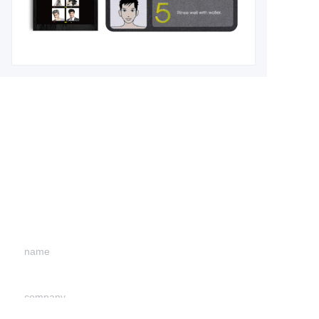
Leave your
information and
we will contact you.
name
CN
company