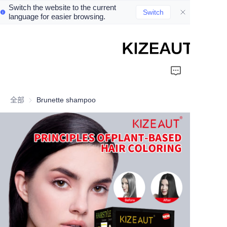
Switch the website to the current
Switch
language for easier browsing.
Home
Shampoo
全部
Brunette shampoo
Conditioner
hair mud
Perm cream