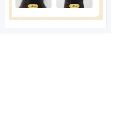
Leave your
information and
we will contact you.
CN
name
company