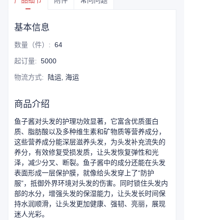
产品细节
附件
常问问题
基本信息
数量（件）
:
64
起订量
:
5000
物流方式
:
陆运, 海运
商品介绍
鱼子酱对头发的护理功效显著，它富含优质蛋白
质、脂肪酸以及多种维生素和矿物质等营养成分，
这些营养成分能深层滋养头发，为头发补充流失的
养分，有效修复受损发质，让头发恢复弹性和光
泽，减少分叉、断裂。鱼子酱中的成分还能在头发
表面形成一层保护膜，就像给头发穿上了“防护
服”，抵御外界环境对头发的伤害。同时锁住头发内
部的水分，增强头发的保湿能力，让头发长时间保
持水润顺滑，让头发更加健康、强韧、亮丽，展现
迷人光彩。