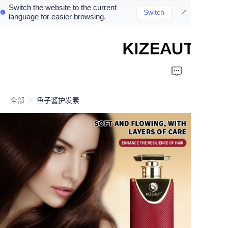
Switch the website to the current
Switch
language for easier browsing.
Home
Shampoo
全部
鱼子酱护发素
Conditioner
hair mud
Perm cream