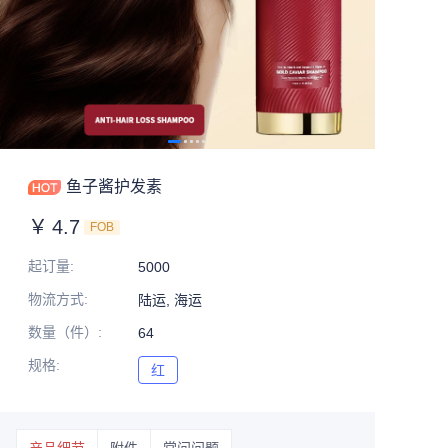
鱼子酱护发素
￥
4.7
FOB
起订量
:
5000
物流方式
:
陆运, 海运
数量（件）
:
64
规格
:
红
红