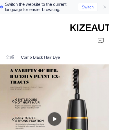
Switch the website to the current
Switch
language for easier browsing.
Home
Shampoo
全部
Comb Black Hair Dye
Conditioner
hair mud
Perm cream