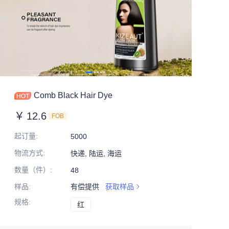
Comb Black Hair Dye
￥
12.6
FOB
起订量
:
5000
物流方式
:
快递, 陆运, 海运
数量（件）
:
48
样品
:
有偿提供
获取样品
规格
:
红
红