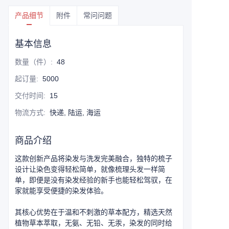
产品细节
附件
常问问题
基本信息
数量（件）
:
48
起订量
:
5000
交付时间
:
15
物流方式
:
快递, 陆运, 海运
商品介绍
这款创新产品将染发与洗发完美融合，独特的梳子
设计让染色变得轻松简单，就像梳理头发一样简
单，即便是没有染发经验的新手也能轻松驾驭，在
家就能享受便捷的染发体验。
其核心优势在于温和不刺激的草本配方，精选天然
植物草本萃取，无氨、无铅、无汞，染发的同时给