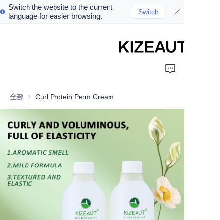
Switch the website to the current
Switch
language for easier browsing.
Home
Shampoo
全部
Curl Protein Perm Cream
Conditioner
hair mud
Perm cream