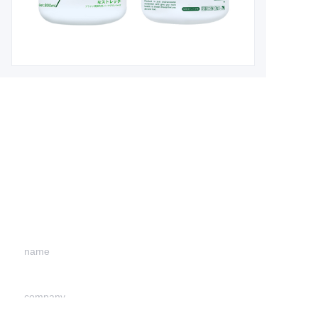
Leave your
information and
we will contact you.
name
CN
company