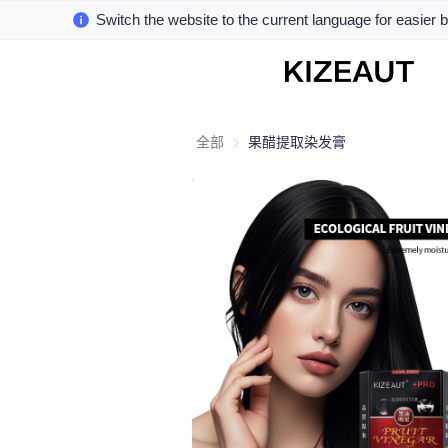
Switch the website to the current language for easier 
全部
果醋提取染发膏