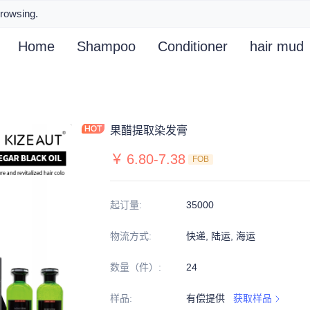
browsing.
Home
Shampoo
Conditioner
hair mud
果醋提取染发膏
￥
6.80-7.38
FOB
起订量
:
35000
物流方式
:
快递, 陆运, 海运
数量（件）
:
24
样品
:
有偿提供
获取样品