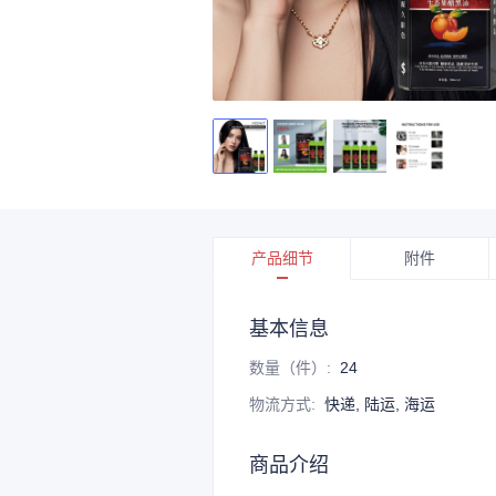
产品细节
附件
基本信息
数量（件）
:
24
物流方式
:
快递, 陆运, 海运
商品介绍