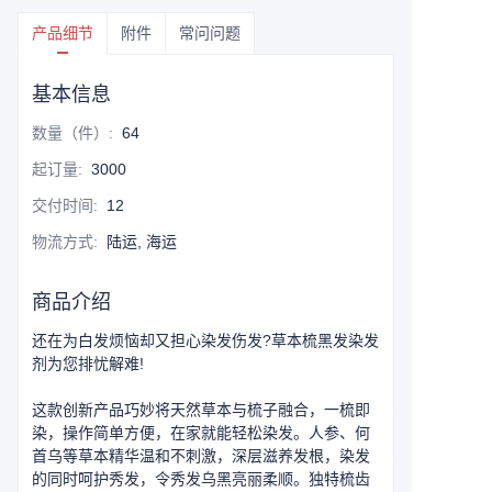
产品细节
附件
常问问题
基本信息
数量（件）
:
64
起订量
:
3000
交付时间
:
12
物流方式
:
陆运, 海运
商品介绍
还在为白发烦恼却又担心染发伤发?草本梳黑发染发
剂为您排忧解难!
这款创新产品巧妙将天然草本与梳子融合，一梳即
染，操作简单方便，在家就能轻松染发。人参、何
首乌等草本精华温和不刺激，深层滋养发根，染发
的同时呵护秀发，令秀发乌黑亮丽柔顺。独特梳齿