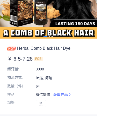
Herbal Comb Black Hair Dye
￥
6.5-7.28
FOB
起订量
:
3000
物流方式
:
陆运, 海运
数量（件）
:
64
样品
:
有偿提供
获取样品
规格
:
黑
黑