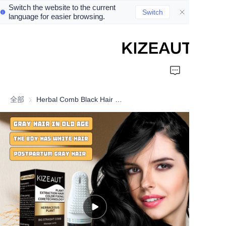
Switch the website to the current
Switch
language for easier browsing.
Home
Shampoo
全部
Herbal Comb Black Hair Dye
Conditioner
hair mud
Perm cream