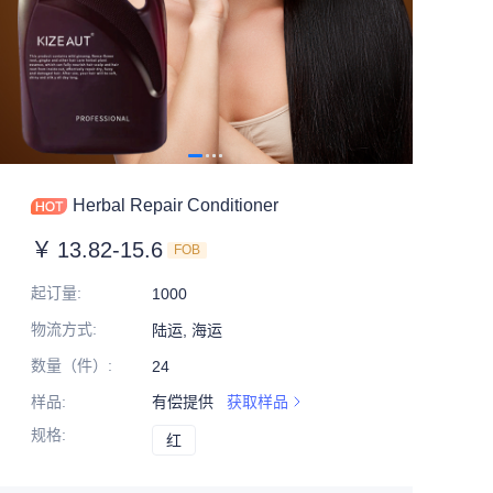
Herbal Repair Conditioner
￥
13.82-15.6
FOB
起订量
:
1000
物流方式
:
陆运, 海运
数量（件）
:
24
样品
:
有偿提供
获取样品
规格
:
红
红