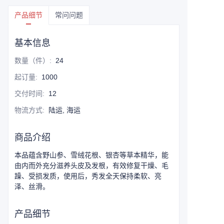
产品细节
常问问题
基本信息
数量（件）
:
24
起订量
:
1000
交付时间
:
12
物流方式
:
陆运, 海运
商品介绍
本品蕴含野山参、雪绒花根、银杏等草本精华，能
由内而外充分滋养头皮及发根，有效修复干燥、毛
躁、受损发质，使用后，秀发全天保持柔软、亮
泽、丝滑。
产品细节