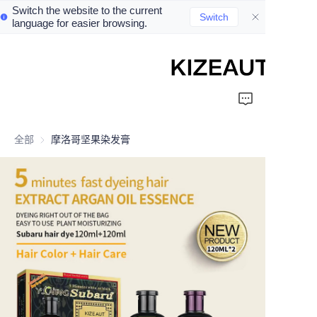
Switch the website to the current
Switch
language for easier browsing.
Home
Shampoo
全部
摩洛哥坚果染发膏
Conditioner
hair mud
Perm cream