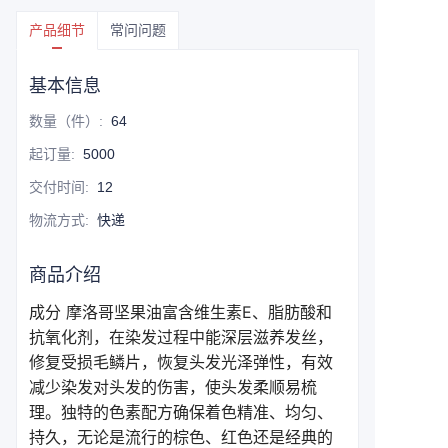
产品细节
常问问题
基本信息
数量（件）
:
64
起订量
:
5000
交付时间
:
12
物流方式
:
快递
商品介绍
成分 摩洛哥坚果油富含维生素E、脂肪酸和
抗氧化剂，在染发过程中能深层滋养发丝，
修复受损毛鳞片，恢复头发光泽弹性，有效
减少染发对头发的伤害，使头发柔顺易梳
理。独特的色素配方确保着色精准、均匀、
持久，无论是流行的棕色、红色还是经典的