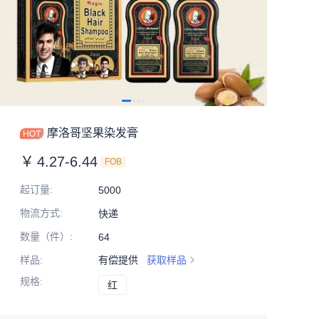
摩洛哥坚果染发膏
￥
4.27-6.44
FOB
起订量
:
5000
物流方式
:
快递
数量（件）
:
64
样品
:
有偿提供
获取样品
规格
:
红
红