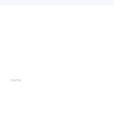
Leave your
information and
we will contact you.
CN
name
company
mail