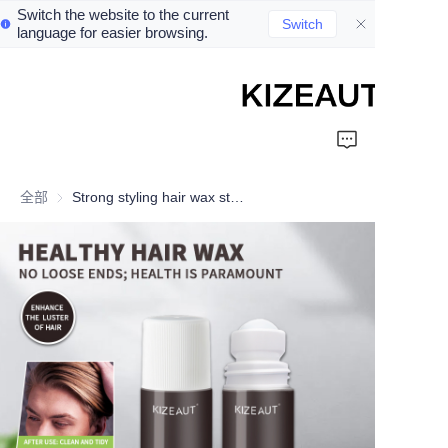
Switch the website to the current
Switch
language for easier browsing.
Home
Shampoo
全部
Strong styling hair wax stick
Conditioner
hair mud
Perm cream