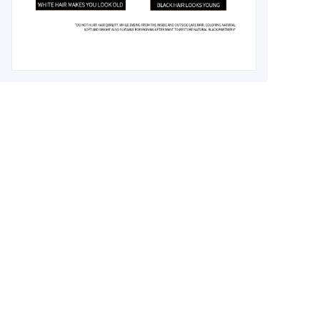
Leave your
information and
we will contact you.
CN
name
company