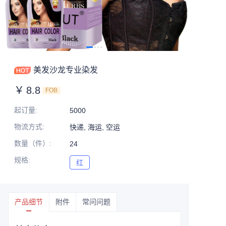
美发沙龙专业染发
￥
8.8
FOB
起订量
:
5000
物流方式
:
快递, 海运, 空运
数量（件）
:
24
规格
:
红
红
产品细节
附件
常问问题