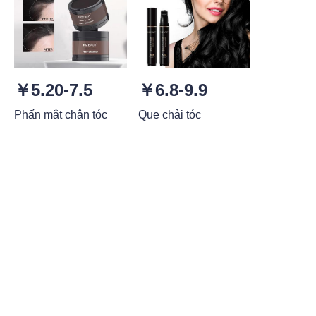
￥5.20-7.5
￥6.8-9.9
Phấn mắt chân tóc
Que chải tóc
VI
Yêu cầu ngay.
Chúng tôi cam kết
sản xuất thực phẩm
chất lượng tốt nhất