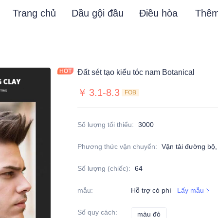
Trang chủ
Dầu gội đầu
Điều hòa
Thê
Đất sét tạo kiểu tóc nam Botanical
￥
3.1-8.3
FOB
Số lượng tối thiểu
:
3000
Phương thức vận chuyển
:
Vận tải đường bộ, 
Số lượng (chiếc)
:
64
mẫu
:
Hỗ trợ có phí
Lấy mẫu
Số quy cách
:
màu đỏ
màu đỏ